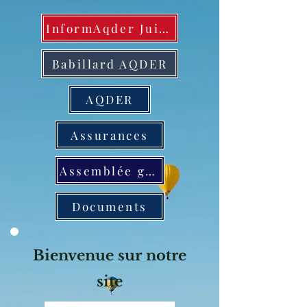
InformAqder Juin 2026
Babillard AQDER
AQDER
Assurances
Assemblée générale annuelle
Documents
Bienvenue sur notre
site