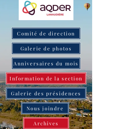
Comité de direction
Galerie de photos
Anniversaires du mois
Information de la section
Galerie des présidences
Nous joindre
Archives