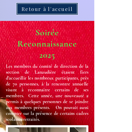
Retour à l'accueil
Soirée
Reconnaissance
2025
Les membres du comité de direction de la
section de Lanaudière étaient fiers
d'accueillir les nombreux participants, près
de 70 personnes, à la rencontre annuelle
visant à reconnaitre certains de ses
membres. Cette année, une nouveauté a
permis à quelques personnes de se joindre
aux membres présents. On pouvait aussi
compter sur la présence de certains cadres
scolaires retraités.