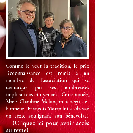
Comme le veut la tradition, le prix
Reconnaissance est remis à un
membre de l'association qui se
démarque par ses nombreuses
implications citoyennes. Cette année,
Mme Claudine Melançon a reçu cet
honneur. François Morin lui a adressé
un texte soulignant son bénévolat.
(Cliquez ici pour avoir accès
au texte)