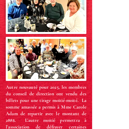
Autre nouvauté pour 2025, les membres
du conseil de direction ont vendu des
billets pour une tirage moitié-moité. La
somme amassée a permis à Mme Carole
Adam de repartir avec le montant de
288$. L'autre moitié permettra à
l'association de défrayer certaines